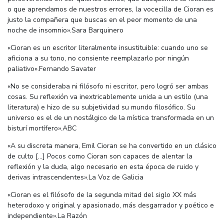
o que aprendamos de nuestros errores, la vocecilla de Cioran es
justo la compañera que buscas en el peor momento de una
noche de insomnio».Sara Barquinero
«Cioran es un escritor literalmente insustituible: cuando uno se
aficiona a su tono, no consiente reemplazarlo por ningún
paliativo».Fernando Savater
«No se consideraba ni filósofo ni escritor, pero logró ser ambas
cosas. Su reflexión va inextricablemente unida a un estilo (una
literatura) e hizo de su subjetividad su mundo filosófico. Su
universo es el de un nostálgico de la mística transformada en un
bisturí mortífero».ABC
«A su discreta manera, Emil Cioran se ha convertido en un clásico
de culto [...] Pocos como Cioran son capaces de alentar la
reflexión y la duda, algo necesario en esta época de ruido y
derivas intrascendentes».La Voz de Galicia
«Cioran es el filósofo de la segunda mitad del siglo XX más
heterodoxo y original y apasionado, más desgarrador y poético e
independiente».La Razón