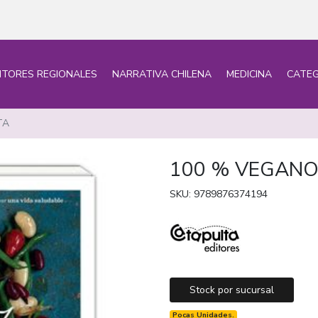
ITORES REGIONALES
NARRATIVA CHILENA
MEDICINA
CATEG
TA
100 % VEGANO
SKU: 9789876374194
Stock por sucursal
Pocas Unidades.